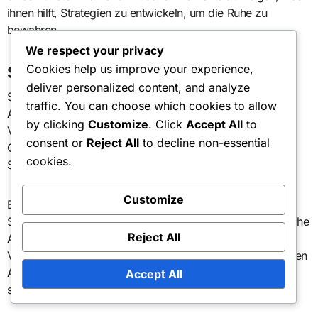
ihnen hilft, Strategien zu entwickeln, um die Ruhe zu
bewahren.
We respect your privacy
Cookies help us improve your experience,
Selbstbewertungstechniken
deliver personalized content, and analyze
Selbstbewertungstechniken ermöglichen es
traffic. You can choose which cookies to allow
Außenangreifern, ihre eigene Leistung mithilfe der
by clicking
Customize
. Click
Accept All
to
Videoanalyse kritisch zu bewerten. Athleten können ihre
consent or
Reject All
to decline non-essential
Gameplay-Aufnahmen überprüfen, um Stärken und
cookies.
Schwächen unabhängig zu identifizieren.
Customize
Eine effektive Methode besteht darin, eine Checkliste von
Schlüssel-Leistungsindikatoren zu erstellen, wie erfolgreiche
Reject All
Angriffe, Fehler und defensive Spielzüge. Durch den
Vergleich dieser Kennzahlen mit persönlichen Zielen können
Athleten ihren Fortschritt messen und realistische Ziele
Accept All
setzen.