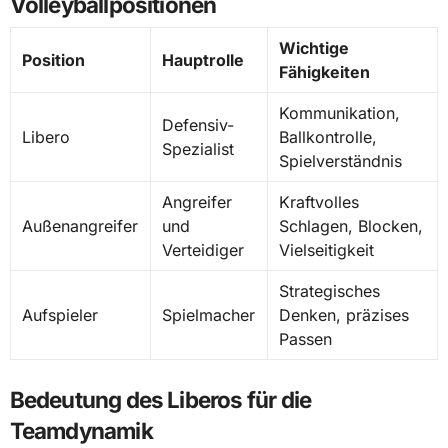
Volleyballpositionen
Wichtige
Position
Hauptrolle
Fähigkeiten
Kommunikation,
Defensiv-
Libero
Ballkontrolle,
Spezialist
Spielverständnis
Angreifer
Kraftvolles
Außenangreifer
und
Schlagen, Blocken,
Verteidiger
Vielseitigkeit
Strategisches
Aufspieler
Spielmacher
Denken, präzises
Passen
Bedeutung des Liberos für die
Teamdynamik