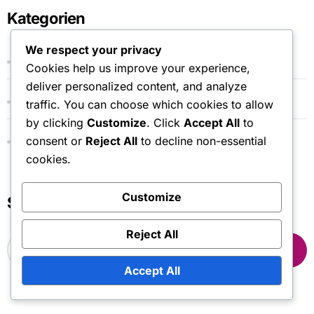
Kategorien
We respect your privacy
Aufgaben des Aussenangreifers im Volleyball
Cookies help us improve your experience,
deliver personalized content, and analyze
Libero-Rolle im Volleyball
traffic. You can choose which cookies to allow
by clicking
Customize
. Click
Accept All
to
consent or
Reject All
to decline non-essential
Setter-Verantwortlichkeiten im Volleyball
cookies.
Customize
Suche
Reject All
S
e
a
Accept All
r
c