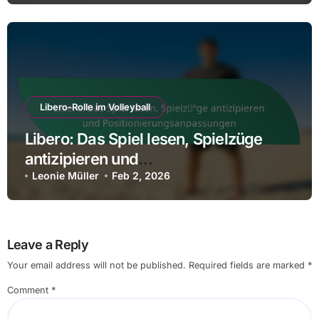
Libero-Rolle im Volleyball
Libero: Das Spiel lesen, Spielzüge
antizipieren und
Positionierungsanpassungen
Leonie Müller
Feb 2, 2026
Leave a Reply
Your email address will not be published.
Required fields are marked
*
Comment
*