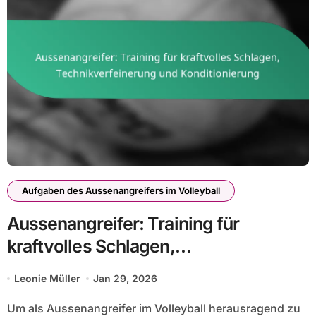
Aufgaben des Aussenangreifers im Volleyball
Aussenangreifer: Training für
kraftvolles Schlagen,
Technikverfeinerung und
Leonie Müller
Jan 29, 2026
Konditionierung
Um als Aussenangreifer im Volleyball herausragend zu