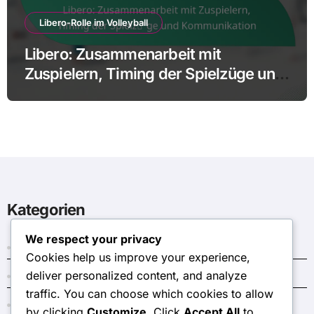
Libero-Rolle im Volleyball
Libero: Zusammenarbeit mit
Zuspielern, Timing der Spielzüge und
Kommunikation
Kategorien
We respect your privacy
Aufgaben des Aussenangreifers im Volleyball
Cookies help us improve your experience,
deliver personalized content, and analyze
Libero-Rolle im Volleyball
traffic. You can choose which cookies to allow
Setter-Verantwortlichkeiten im Volleyball
by clicking
Customize
. Click
Accept All
to