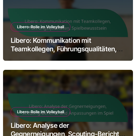
Libero-Rolle im Volleyball
Libero: Kommunikation mit
Teamkollegen, Führungsqualitäten,
Spielbewusstsein
Libero-Rolle im Volleyball
Libero: Analyse der
Gegnerneigungen, Scouting-Berichte