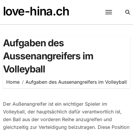
Skip
love-hina.ch
to
content
Aufgaben des
Aussenangreifers im
Volleyball
Home
Aufgaben des Aussenangreifers im Volleyball
Der Außenangreifer ist ein wichtiger Spieler im
Volleyball, der hauptsächlich dafür verantwortlich ist,
den Ball aus der vorderen Reihe anzugreifen und
gleichzeitig zur Verteidigung beizutragen. Diese Position