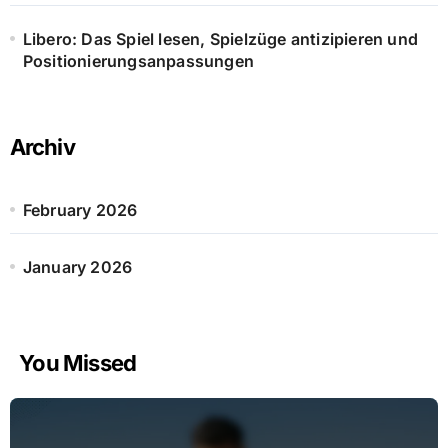
Libero: Das Spiel lesen, Spielzüge antizipieren und
Positionierungsanpassungen
Archiv
February 2026
January 2026
You Missed