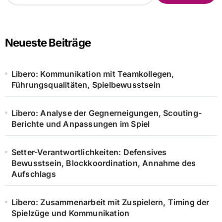
a
r
c
h
Neueste Beiträge
f
o
r
Libero: Kommunikation mit Teamkollegen,
:
Führungsqualitäten, Spielbewusstsein
Libero: Analyse der Gegnerneigungen, Scouting-
Berichte und Anpassungen im Spiel
Setter-Verantwortlichkeiten: Defensives
Bewusstsein, Blockkoordination, Annahme des
Aufschlags
Libero: Zusammenarbeit mit Zuspielern, Timing der
Spielzüge und Kommunikation