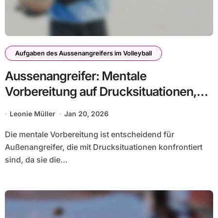
Aufgaben des Aussenangreifers im Volleyball
Aussenangreifer: Mentale
Vorbereitung auf Drucksituationen,
Fokussierte Techniken und Resilienz
Leonie Müller
Jan 20, 2026
Die mentale Vorbereitung ist entscheidend für
Außenangreifer, die mit Drucksituationen konfrontiert
sind, da sie die...