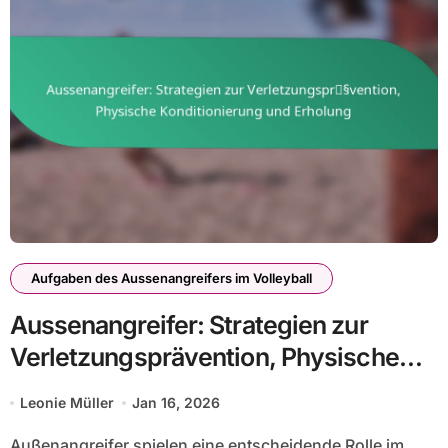
Aufgaben des Aussenangreifers im Volleyball
Aussenangreifer: Strategien zur
Verletzungsprävention, Physische
Konditionierung und Erholung
Leonie Müller
Jan 16, 2026
Außenangreifer spielen eine entscheidende Rolle im