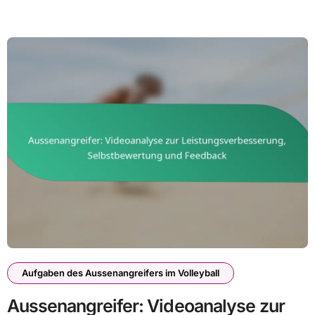
Aufgaben des Aussenangreifers im Volleyball
Aussenangreifer: Videoanalyse zur