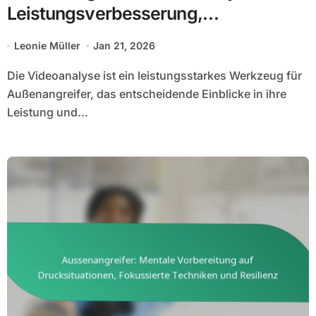
Leistungsverbesserung,
Selbstbewertung und Feedback
Leonie Müller
Jan 21, 2026
Die Videoanalyse ist ein leistungsstarkes Werkzeug für
Außenangreifer, das entscheidende Einblicke in ihre
Leistung und...