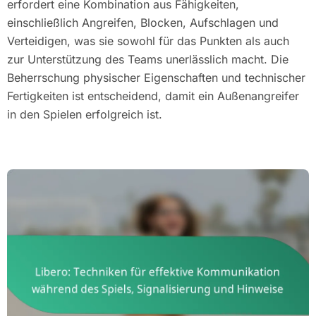
erfordert eine Kombination aus Fähigkeiten,
einschließlich Angreifen, Blocken, Aufschlagen und
Verteidigen, was sie sowohl für das Punkten als auch
zur Unterstützung des Teams unerlässlich macht. Die
Beherrschung physischer Eigenschaften und technischer
Fertigkeiten ist entscheidend, damit ein Außenangreifer
in den Spielen erfolgreich ist.