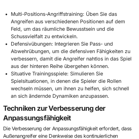
Multi-Positions-Angriffstraining: Üben Sie das
Angreifen aus verschiedenen Positionen auf dem
Feld, um das räumliche Bewusstsein und die
Schussvielfalt zu entwickeln.
Defensivübungen: Integrieren Sie Pass- und
Abwehrübungen, um die defensiven Fähigkeiten zu
verbessern, damit die Angreifer nahtlos in das Spiel
aus der hinteren Reihe übergehen können.
Situative Trainingsspiele: Simulieren Sie
Spielsituationen, in denen die Spieler die Rollen
wechseln müssen, um ihnen zu helfen, sich schnell
an sich ändernde Dynamiken anzupassen.
Techniken zur Verbesserung der
Anpassungsfähigkeit
Die Verbesserung der Anpassungsfähigkeit erfordert, dass
Außenangreifer eine Denkweise des kontinuierlichen