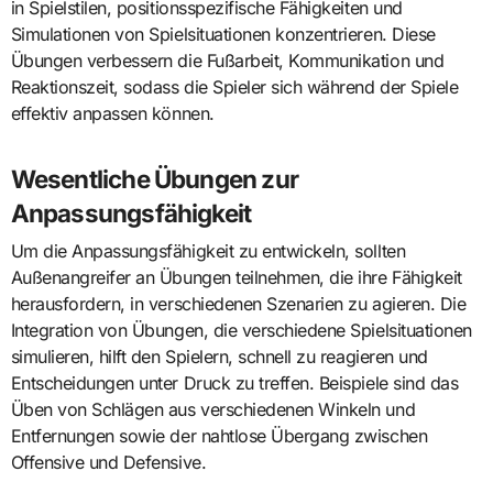
in Spielstilen, positionsspezifische Fähigkeiten und
Simulationen von Spielsituationen konzentrieren. Diese
Übungen verbessern die Fußarbeit, Kommunikation und
Reaktionszeit, sodass die Spieler sich während der Spiele
effektiv anpassen können.
Wesentliche Übungen zur
Anpassungsfähigkeit
Um die Anpassungsfähigkeit zu entwickeln, sollten
Außenangreifer an Übungen teilnehmen, die ihre Fähigkeit
herausfordern, in verschiedenen Szenarien zu agieren. Die
Integration von Übungen, die verschiedene Spielsituationen
simulieren, hilft den Spielern, schnell zu reagieren und
Entscheidungen unter Druck zu treffen. Beispiele sind das
Üben von Schlägen aus verschiedenen Winkeln und
Entfernungen sowie der nahtlose Übergang zwischen
Offensive und Defensive.