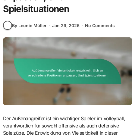
Spielsituationen
By Leonie Müller
Jan 29, 2026
No Comments
Der Außenangreifer ist ein wichtiger Spieler im Volleyball,
verantwortlich für sowohl offensive als auch defensive
Spielzüge. Die Entwicklung von Vielseitigkeit in dieser