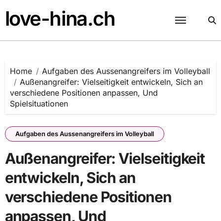
Skip
love-hina.ch
to
content
Home
Aufgaben des Aussenangreifers im Volleyball
Außenangreifer: Vielseitigkeit entwickeln, Sich an
verschiedene Positionen anpassen, Und
Spielsituationen
Aufgaben des Aussenangreifers im Volleyball
Außenangreifer: Vielseitigkeit
entwickeln, Sich an
verschiedene Positionen
anpassen, Und