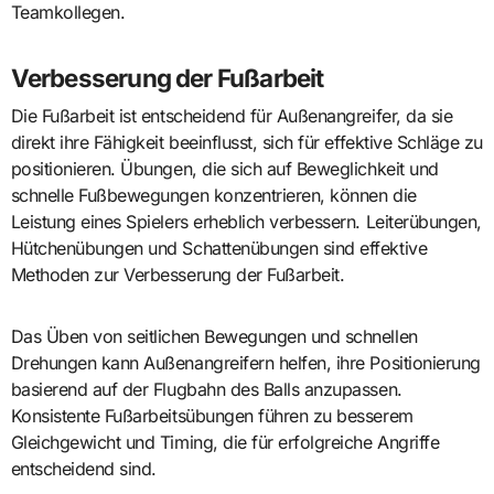
Teamkollegen.
Verbesserung der Fußarbeit
Die Fußarbeit ist entscheidend für Außenangreifer, da sie
direkt ihre Fähigkeit beeinflusst, sich für effektive Schläge zu
positionieren. Übungen, die sich auf Beweglichkeit und
schnelle Fußbewegungen konzentrieren, können die
Leistung eines Spielers erheblich verbessern. Leiterübungen,
Hütchenübungen und Schattenübungen sind effektive
Methoden zur Verbesserung der Fußarbeit.
Das Üben von seitlichen Bewegungen und schnellen
Drehungen kann Außenangreifern helfen, ihre Positionierung
basierend auf der Flugbahn des Balls anzupassen.
Konsistente Fußarbeitsübungen führen zu besserem
Gleichgewicht und Timing, die für erfolgreiche Angriffe
entscheidend sind.