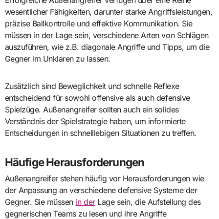
wesentlicher Fähigkeiten, darunter starke Angriffsleistungen,
präzise Ballkontrolle und effektive Kommunikation. Sie
müssen in der Lage sein, verschiedene Arten von Schlägen
auszuführen, wie z.B. diagonale Angriffe und Tipps, um die
Gegner im Unklaren zu lassen.
Zusätzlich sind Beweglichkeit und schnelle Reflexe
entscheidend für sowohl offensive als auch defensive
Spielzüge. Außenangreifer sollten auch ein solides
Verständnis der Spielstrategie haben, um informierte
Entscheidungen in schnelllebigen Situationen zu treffen.
Häufige Herausforderungen
Außenangreifer stehen häufig vor Herausforderungen wie
der Anpassung an verschiedene defensive Systeme der
Gegner. Sie müssen
in der
Lage sein, die Aufstellung des
gegnerischen Teams zu lesen und ihre Angriffe