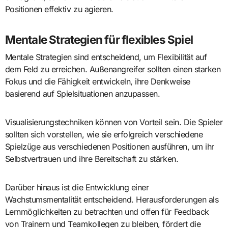
Positionen effektiv zu agieren.
Mentale Strategien für flexibles Spiel
Mentale Strategien sind entscheidend, um Flexibilität auf
dem Feld zu erreichen. Außenangreifer sollten einen starken
Fokus und die Fähigkeit entwickeln, ihre Denkweise
basierend auf Spielsituationen anzupassen.
Visualisierungstechniken können von Vorteil sein. Die Spieler
sollten sich vorstellen, wie sie erfolgreich verschiedene
Spielzüge aus verschiedenen Positionen ausführen, um ihr
Selbstvertrauen und ihre Bereitschaft zu stärken.
Darüber hinaus ist die Entwicklung einer
Wachstumsmentalität entscheidend. Herausforderungen als
Lernmöglichkeiten zu betrachten und offen für Feedback
von Trainern und Teamkollegen zu bleiben, fördert die