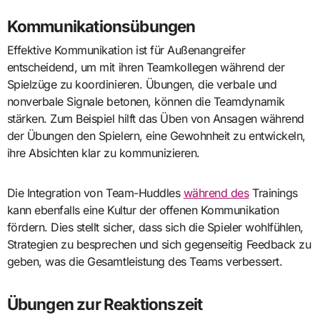
Kommunikationsübungen
Effektive Kommunikation ist für Außenangreifer
entscheidend, um mit ihren Teamkollegen während der
Spielzüge zu koordinieren. Übungen, die verbale und
nonverbale Signale betonen, können die Teamdynamik
stärken. Zum Beispiel hilft das Üben von Ansagen während
der Übungen den Spielern, eine Gewohnheit zu entwickeln,
ihre Absichten klar zu kommunizieren.
Die Integration von Team-Huddles
während des
Trainings
kann ebenfalls eine Kultur der offenen Kommunikation
fördern. Dies stellt sicher, dass sich die Spieler wohlfühlen,
Strategien zu besprechen und sich gegenseitig Feedback zu
geben, was die Gesamtleistung des Teams verbessert.
Übungen zur Reaktionszeit