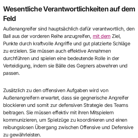
Wesentliche Verantwortlichkeiten auf dem
Feld
Außenangreifer sind hauptsächlich dafür verantwortlich, den
Ball aus der vorderen Reihe anzugreifen,
mit dem
Ziel,
Punkte durch kraftvolle Angriffe und gut platzierte Schläge
zu erzielen. Sie müssen auch effektive Annahmen
durchführen und spielen eine bedeutende Rolle in der
Verteidigung, indem sie Bälle des Gegners abwehren und
passen.
Zusätzlich zu den offensiven Aufgaben wird von
Außenangreifern erwartet, dass sie gegnerische Angreifer
blockieren und somit zur defensiven Strategie des Teams
beitragen. Sie müssen effektiv mit ihren Mitspielern
kommunizieren, um Spielzüge zu koordinieren und einen
reibungslosen Übergang zwischen Offensive und Defensive
zu gewährleisten.