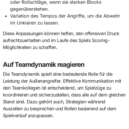
oder Rollschläge, wenn sie starken Blocks
gegenüberstehen.
Variation des Tempos der Angriffe, um die Abwehr
im Unklaren zu lassen.
Diese Anpassungen können helfen, den offensiven Druck
aufrechtzuerhalten und im Laufe des Spiels Scoring-
Möglichkeiten zu schaffen.
Auf Teamdynamik reagieren
Die Teamdynamik spielt eine bedeutende Rolle für die
Leistung der Außenangreifer. Effektive Kommunikation mit
den Teamkollegen ist entscheidend, um Spielzüge zu
koordinieren und sicherzustellen, dass alle auf dem gleichen
Stand sind. Dazu gehört auch, Strategien während
Auszeiten zu besprechen und Rollen basierend auf dem
Spielverlauf anzupassen.