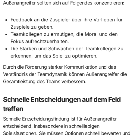
Außenangreifer sollten sich auf Folgendes konzentrieren:
Feedback an die Zuspieler über ihre Vorlieben für
Zuspiele zu geben.
Teamkollegen zu ermutigen, die Moral und den
Fokus aufrechtzuerhalten.
Die Stärken und Schwächen der Teamkollegen zu
erkennen, um das Spiel zu optimieren.
Durch die Förderung starker Kommunikation und das
Verständnis der Teamdynamik können Außenangreifer die
Gesamtleistung des Teams verbessern.
Schnelle Entscheidungen auf dem Feld
treffen
Schnelle Entscheidungsfindung ist für Außenangreifer
entscheidend, insbesondere in schnelllebigen
Spielsituationen. Sie müssen Optionen schnell bewerten und