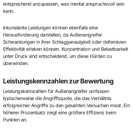
entsprechend anzupassen, was mental anspruchsvoll sein
kann.
Inkonstante Leistungen können ebenfalls eine
Herausforderung darstellen, da Außenangreifer
Schwankungen in ihrer Schlaggenauigkeit oder defensiven
Effektivität erleben können. Konzentration und Belastbarkeit
unter Druck sind entscheidend, um diese Hürden zu
überwinden.
Leistungskennzahlen zur Bewertung
Leistungskennzahlen für Außenangreifer umfassen
typischerweise die Angriffsquote, die das Verhältnis
erfolgreicher Angriffe zu den gesamten Versuchen misst. Ein
höherer Prozentsatz zeigt eine größere Effizienz beim
Punkten an.