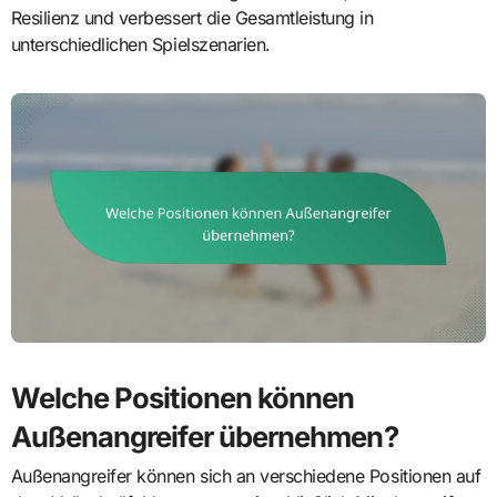
Resilienz und verbessert die Gesamtleistung in
unterschiedlichen Spielszenarien.
Welche Positionen können
Außenangreifer übernehmen?
Außenangreifer können sich an verschiedene Positionen auf