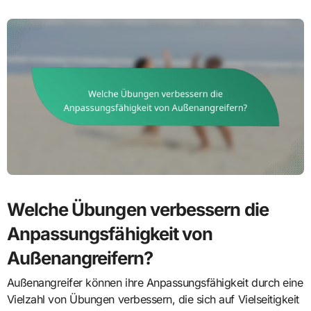
Welche Übungen verbessern die
Anpassungsfähigkeit von
Außenangreifern?
Außenangreifer können ihre Anpassungsfähigkeit durch eine
Vielzahl von Übungen verbessern, die sich auf Vielseitigkeit