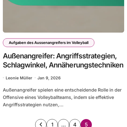
Aufgaben des Aussenangreifers im Volleyball
Außenangreifer: Angriffsstrategien,
Schlagwinkel, Annäherungstechniken
Leonie Müller
Jan 9, 2026
Außenangreifer spielen eine entscheidende Rolle in der
Offensive eines Volleyballteams, indem sie effektive
Angriffsstrategien nutzen,...
Posts
1
…
4
5