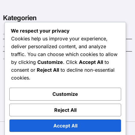
Kategorien
We respect your privacy
Aufgaben des Aussenangreifers im Volleyball
Cookies help us improve your experience,
deliver personalized content, and analyze
Libero-Rolle im Volleyball
traffic. You can choose which cookies to allow
Setter-Verantwortlichkeiten im Volleyball
by clicking
Customize
. Click
Accept All
to
consent or
Reject All
to decline non-essential
cookies.
love-hina.ch
Customize
Reject All
Accept All
Copyright © All rights reserved
|
BlogData
by