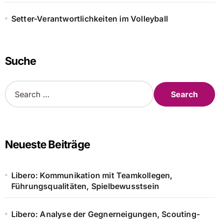
Setter-Verantwortlichkeiten im Volleyball
Suche
S
e
a
r
c
h
Neueste Beiträge
f
o
r
Libero: Kommunikation mit Teamkollegen,
:
Führungsqualitäten, Spielbewusstsein
Libero: Analyse der Gegnerneigungen, Scouting-